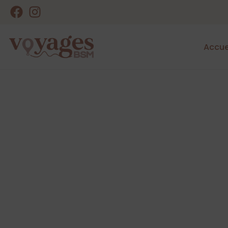
Accue
Voyagez en 
Voyages BSM vous propose événeme
départ de Boulogne-sur-Mer et ses e
destination)