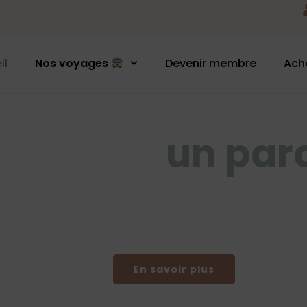
il
Nos voyages
Devenir membre
Ach
bus pour
un parc
nts et voyages au
nvirons (selon
En savoir plus